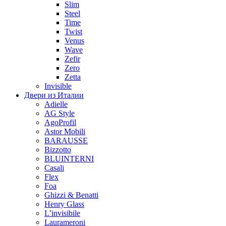
Slim
Steel
Time
Twist
Venus
Wave
Zefir
Zero
Zetta
Invisible
Двери из Италии
Adielle
AG Style
AgoProfil
Astor Mobili
BARAUSSE
Bizzotto
BLUINTERNI
Casali
Flex
Foa
Ghizzi & Benatti
Henry Glass
L’invisibile
Laurameroni