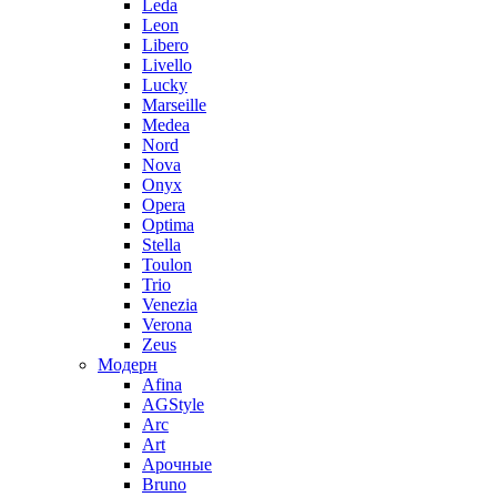
Leda
Leon
Libero
Livello
Lucky
Marseille
Medea
Nord
Nova
Onyx
Opera
Optima
Stella
Toulon
Trio
Venezia
Verona
Zeus
Модерн
Afina
AGStyle
Arc
Art
Aрочные
Bruno