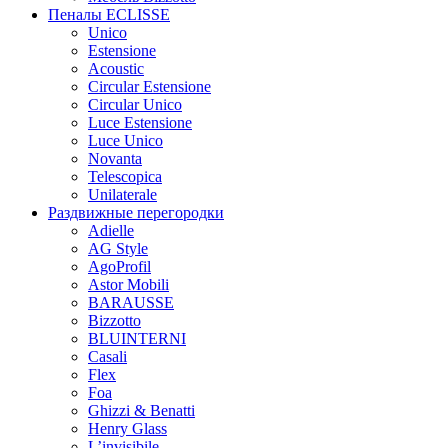
Пеналы ECLISSE
Unico
Estensione
Acoustic
Circular Estensione
Circular Unico
Luce Estensione
Luce Unico
Novanta
Telescopica
Unilaterale
Раздвижные перегородки
Adielle
AG Style
AgoProfil
Astor Mobili
BARAUSSE
Bizzotto
BLUINTERNI
Casali
Flex
Foa
Ghizzi & Benatti
Henry Glass
L’invisibile