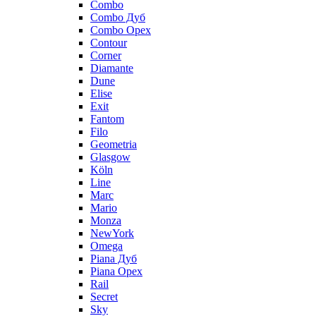
Combo
Combo Дуб
Combo Орех
Contour
Corner
Diamante
Dune
Elise
Exit
Fantom
Filo
Geometria
Glasgow
Köln
Line
Marc
Mario
Monza
NewYork
Omega
Piana Дуб
Piana Орех
Rail
Secret
Sky