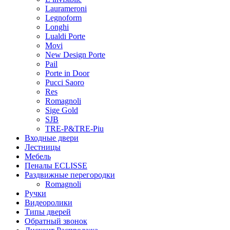
Laurameroni
Legnoform
Longhi
Lualdi Porte
Movi
New Design Porte
Pail
Porte in Door
Pucci Saoro
Res
Romagnoli
Sige Gold
SJB
TRE-P&TRE-Piu
Входные двери
Лестницы
Мебель
Пеналы ECLISSE
Раздвижные перегородки
Romagnoli
Ручки
Видеоролики
Типы дверей
Обратный звонок