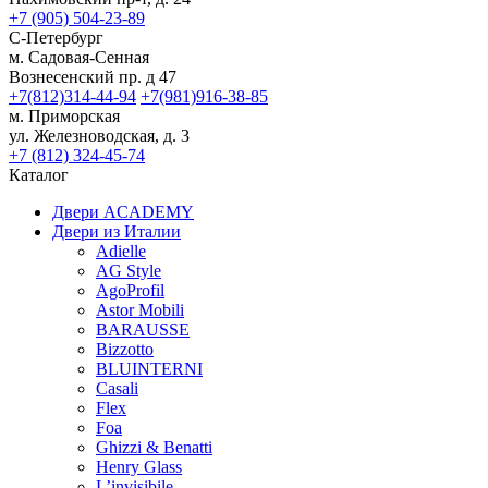
+7 (905) 504-23-89
С-Петербург
м. Садовая-Сенная
Вознесенский пр. д 47
+7(812)314-44-94
+7(981)916-38-85
м. Приморская
ул. Железноводская, д. 3
+7 (812) 324-45-74
Каталог
Двери ACADEMY
Двери из Италии
Adielle
AG Style
AgoProfil
Astor Mobili
BARAUSSE
Bizzotto
BLUINTERNI
Casali
Flex
Foa
Ghizzi & Benatti
Henry Glass
L’invisibile