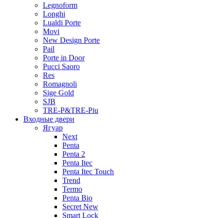
Legnoform
Longhi
Lualdi Porte
Movi
New Design Porte
Pail
Porte in Door
Pucci Saoro
Res
Romagnoli
Sige Gold
SJB
TRE-P&TRE-Piu
Входные двери
Ягуар
Next
Penta
Penta 2
Penta Itec
Penta Itec Touch
Trend
Termo
Penta Bio
Secret New
Smart Lock