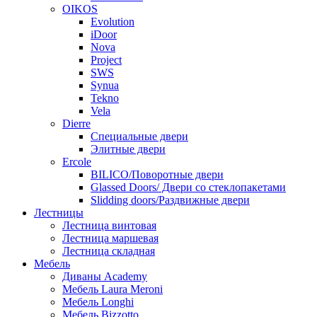
OIKOS
Evolution
iDoor
Nova
Project
SWS
Synua
Tekno
Vela
Dierre
Специальные двери
Элитные двери
Ercole
BILICO/Поворотные двери
Glassed Doors/ Двери со стеклопакетами
Slidding doors/Раздвижные двери
Лестницы
Лестница винтовая
Лестница маршевая
Лестница складная
Мебель
Диваны Academy
Мебель Laura Meroni
Мебель Longhi
Мебель Bizzotto